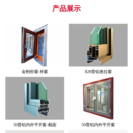
产品展示
金刚纱窗-样窗
828普铝推拉窗
50普铝内外平开窗-截面
50普铝内外平开窗